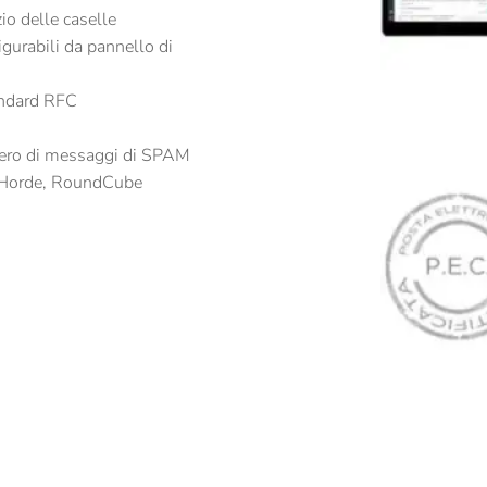
io delle caselle
figurabili da pannello di
andard RFC
mero di messaggi di SPAM
a, Horde, RoundCube