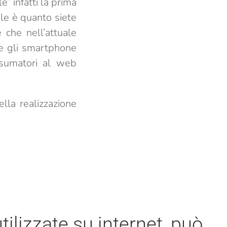
e” infatti la prima
le è quanto siete
 che nell’attuale
 e gli smartphone
nsumatori al web
lla realizzazione
tilizzate su internet, può