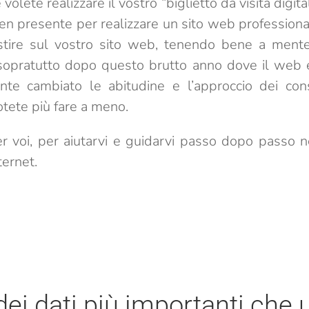
lete realizzare il vostro “biglietto da visita digital
en presente per realizzare un sito web professiona
stire sul vostro sito web, tenendo bene a mente
 sopratutto dopo questo brutto anno dove il web
nte cambiato le abitudine e l’approccio dei co
otete più fare a meno.
r voi, per aiutarvi e guidarvi passo dopo passo ne
ternet.
dei dati più importanti che u