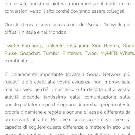
interessati, questo vi aiuterà a incrementare il traffico e le
conversioni verso il sito perché dovranno essere collegati.
Questi elencati sono solo alcuni dei Social Network più
diffusi (in Italia e nel Mondo):
Twitter
,
Facebook
,
LinkedIn
,
Instagram
,
Xing
,
Renren
,
Goog
Pulse
,
Snapchat
,
Tumblr
,
Pinterest
,
Twoo
,
MyMFB
,
Whats
e molti altri …
E’ chiaramente importante trovare i Social Network più
“giusti” e più adatti alle vostre esigenze, non improvvisate
mai sul web perché il successo o la disfatta della vostra
attività dipende tantissimo dalla comunicazione sulle
queste piattaforme perché ognuna di loro ha i proprio utenti,
proprie dinamiche e regole e ognuna di esse è differente da
un network all’altro. Per avere successo si deve avere la
capacità di cogliere queste differenze e mettere in atto una
adeguata strategia di social media marketing.
I social